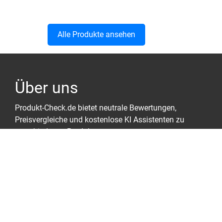
Alle Produkte ansehen
Über uns
Produkt-Check.de bietet neutrale Bewertungen,
Preisvergleiche und kostenlose KI Assistenten zu
verschiedenen Produkten.
Unser Ziel ist es, dich bei der Entscheidungsfindung
zu unterstützen und dir dabei zu helfen, das beste
Produkt für deine Bedürfnisse zu finden.
Nützliche Links