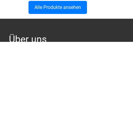
Alle Produkte ansehen
Über uns
Produkt-Check.de bietet neutrale Bewertungen,
Preisvergleiche und kostenlose KI Assistenten zu
verschiedenen Produkten.
Unser Ziel ist es, dich bei der Entscheidungsfindung
zu unterstützen und dir dabei zu helfen, das beste
Produkt für deine Bedürfnisse zu finden.
Nützliche Links
Home
Über uns