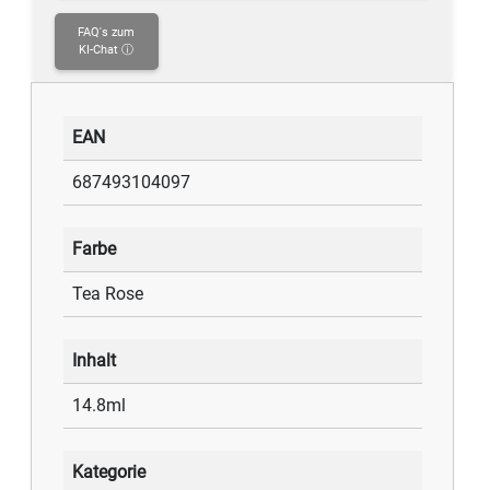
FAQ's zum
KI-Chat ⓘ
EAN
687493104097
Farbe
Tea Rose
Inhalt
14.8ml
Kategorie