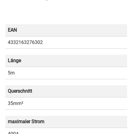
EAN
4332163276302
Länge
5m
Querschnitt
35mm²
maximaler Strom
400A