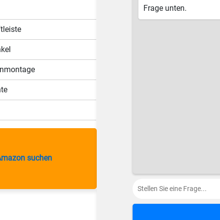
Frage unten.
tleiste
kel
enmontage
te
Amazon suchen