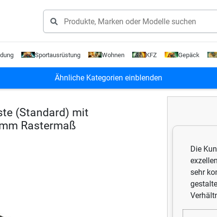
Produkte suchen
idung
Sportausrüstung
Wohnen
KFZ
Gepäck
Ähnliche Kategorien einblenden
ste (Standard) mit
0 mm Rastermaß
Die Kun
exzellen
sehr ko
gestalte
Verhält