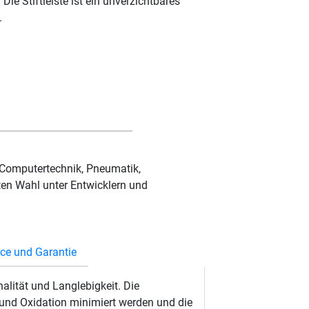
e Stiftleiste ist ein unverzichtbares
.
r Computertechnik, Pneumatik,
bten Wahl unter Entwicklern und
ce und Garantie
alität und Langlebigkeit. Die
 und Oxidation minimiert werden und die