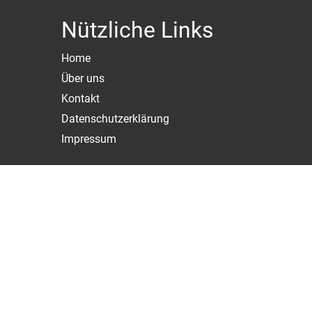
Nützliche Links
Home
Über uns
Kontakt
Datenschutzerklärung
Impressum
Kontakt
Email: info@produkt-check.de
Telefon: +49 (0) 711 782 569 98
© 2026 produkt-check.de | Alle Rechte vorbehalten