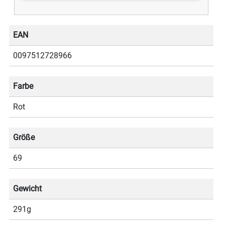
EAN
0097512728966
Farbe
Rot
Größe
69
Gewicht
291g